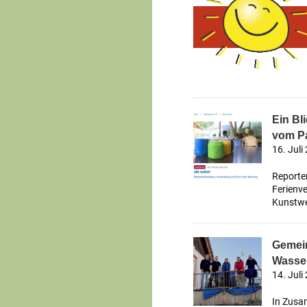
Ein Bli
vom Pa
16. Juli
Reporter
Ferienv
Kunstwe
Gemein
Wasse
14. Juli
In Zusam