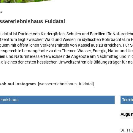
te
sererlebnishaus Fuldatal
datal ist Partner von Kindergärten, Schulen und Familien für Naturerle
zentrum liegt zwischen Wald und Wiesen im idyllischen Rohrbachtal im Fu
uem mit öffentlichen Verkehrsmitteln von Kassel aus zu erreichen. Für 
tersgerechte Lernangebote zu den Themen Wasser, Energie, Natur und Um
lien und Naturinteressierte wechselnde Angebote am Nachmittag und in d
als eines der ersten hessischen Umweltzentren als Bildungsträger für n
uch auf Instagram
[wassererlebnishaus_fuldatal]
ebnishaus
Termi
Augus
Di.. 11