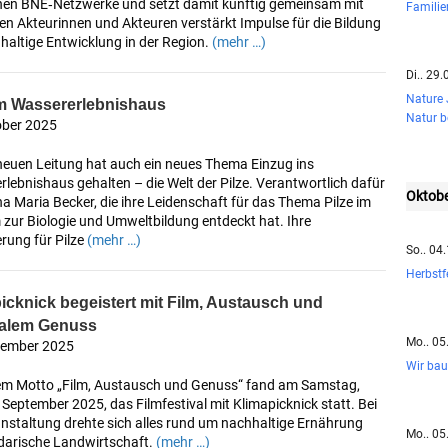
hen BNE‑Netzwerke und setzt damit künftig gemeinsam mit
Famili
en Akteurinnen und Akteuren verstärkt Impulse für die Bildung
haltige Entwicklung in der Region.
(mehr …)
Di.. 29
Nature
im Wassererlebnishaus
Natur 
ober 2025
 neuen Leitung hat auch ein neues Thema Einzug ins
lebnishaus gehalten – die Welt der Pilze. Verantwortlich dafür
Oktob
na Maria Becker, die ihre Leidenschaft für das Thema Pilze im
zur Biologie und Umweltbildung entdeckt hat. Ihre
rung für Pilze
(mehr …)
So.. 04
Herbstf
icknick begeistert mit Film, Austausch und
nalem Genuss
Mo.. 05
tember 2025
Wir bau
em Motto „Film, Austausch und Genuss“ fand am Samstag,
September 2025, das Filmfestival mit Klimapicknick statt. Bei
nstaltung drehte sich alles rund um nachhaltige Ernährung
Mo.. 05
idarische Landwirtschaft.
(mehr …)