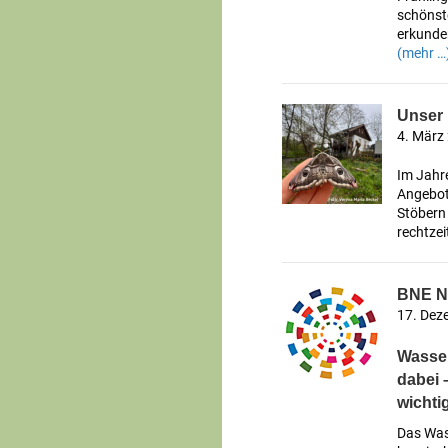
schönst
erkunde
(mehr …
Unser 
4. März
Im Jahr
Angebot
Stöbern
rechtzei
BNE N
17. Dez
Wasser
dabei 
wichti
Das Wass