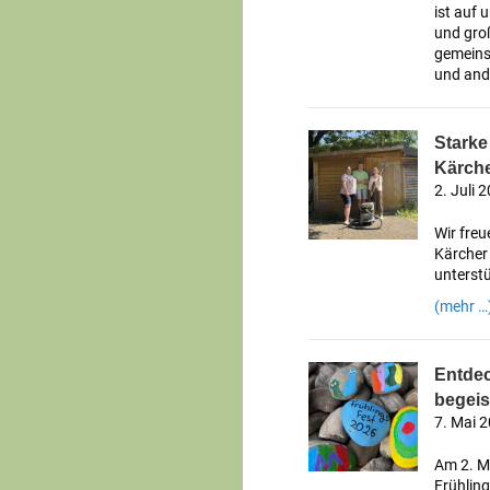
ist auf 
und gro
gemeins
und ande
Starke
Kärche
2. Juli 
Wir freu
Kärcher 
unterstü
(mehr …
Entdec
begeis
7. Mai 
Am 2. M
Frühlin