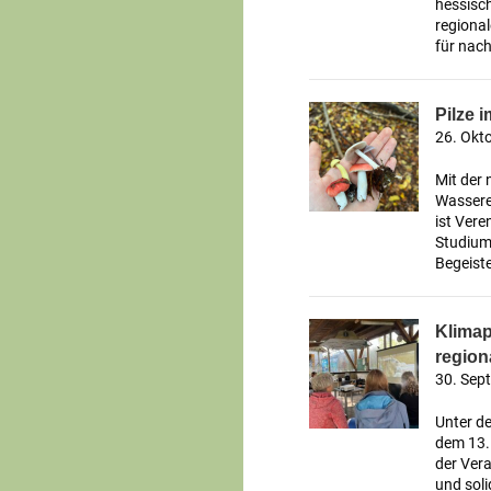
hessisc
regional
für nach
Pilze 
26. Okt
Mit der
Wasserer
ist Vere
Studium 
Begeiste
Klimap
regio
30. Sep
Unter d
dem 13. 
der Vera
und sol