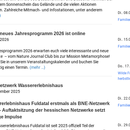
em Sonnenschein das Gelände und die vielen Aktionen
n. Zahlreiche Mitmach‑ und Infostationen, unter anderem
Di.. 08
)
Famili
neues Jahresprogramm 2026 ist online
 2026
Di.. 15
Famili
esprogramm 2026 erwarten euch viele interessante und neue
e – vom Nature Journal Club bis zur Mission Metamorphose!
 Sie in unserem Veranstaltungskalender und buchen Sie
Do.. 17
tig einen Termin.
(mehr …)
Wilde F
herbstl
etzwerk Wassererlebnishaus
ember 2025
Di.. 22
erlebnishaus Fuldatal erstmals als BNE‑Netzwerk
Famili
– Auftaktsitzung der hessischen Netzwerke setzt
ge Impulse
Di.. 29
ererlebnishaus Fuldatal ist seit 2025 offiziell Teil der