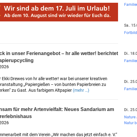
Famili
Sa.. 15
Fortbil
ck in unser Ferienangebot – hr alle wetter! berichtet
Di.. 18
pierupcycling
Famili
 2026
 Ekki Drewes von hr alle wetter! war bei unserer kreativen
Di.. 25
eranstaltung „Papiergießen – von bunten Papierbreien zu
Famili
rken“ zu Gast. Aus farbigem Altpapier
(mehr …)
sam für mehr Artenvielfalt: Neues Sandarium am
Di.. 25
rerlebnishaus
Nature
 2026
Natur 
menarbeit mit dem Verein „Wir machen das jetzt einfach e. V.“