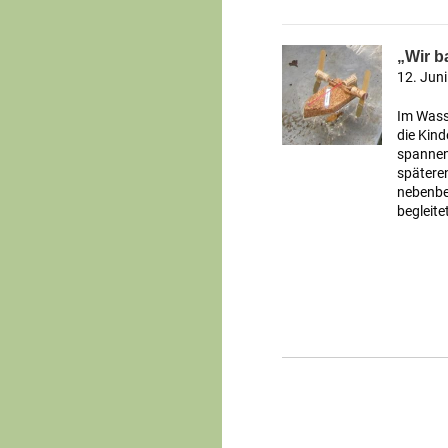
„Wir b
12. Jun
Im Wass
die Kind
spannen
späteren
nebenbe
begleite