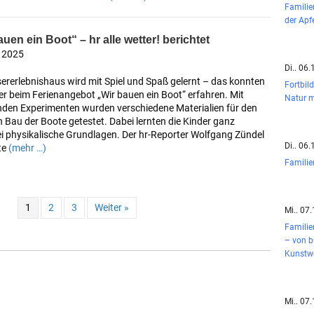
Famili
der Apf
auen ein Boot“ – hr alle wetter! berichtet
i 2025
Di.. 06
ererlebnishaus wird mit Spiel und Spaß gelernt – das konnten
Fortbil
er beim Ferienangebot „Wir bauen ein Boot“ erfahren. Mit
Natur m
den Experimenten wurden verschiedene Materialien für den
 Bau der Boote getestet. Dabei lernten die Kinder ganz
i physikalische Grundlagen. Der hr-Reporter Wolfgang Zündel
Di.. 06
te
(mehr …)
Famili
1
2
3
Weiter »
Mi.. 07
Familie
– von b
Kunstw
Mi.. 07