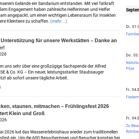
unserem Gelände ein Sandarium entstanden. Mit viel Tatkraft
ßem Engagement haben zahlreiche Helferinnen und Helfer
Septe
am angepackt, um einen wichtigen Lebensraum für Insekten
re Kleintiere zu schaffen.
(mehr …)
Di.. 01
Famili
 Unterstützung für unsere Werkstätten – Danke an
r!
2026
Do.. 03
Naturku
en uns sehr über eine großzügige Sachspende der Alfred
Pilze
SE & Co. KG – Ein neuer, leistungsstarker Staubsauger
tzt ab sofort unsere tägliche Arbeit.
)
Fr.. 04
Flederm
ken, staunen, mitmachen – Frühlingsfest 2026
tert Klein und Groß
Fr.. 04
2026
Zu Besu
Rohrba
ai 2026 lud das Wassererlebnishaus wieder zum traditionellen
gsfest ein. Um die 600 Besucherinnen und Besucher konnten bei