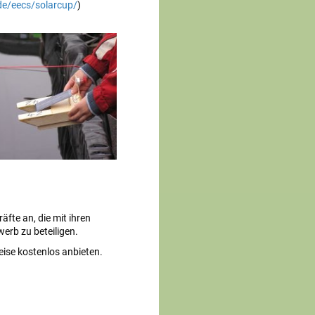
de/eecs/solarcup/
)
fte an, die mit ihren
erb zu beteiligen.
eise kostenlos anbieten.