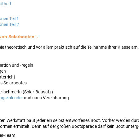
itheft
nen Teil 1
nen Teil 2
 von Solarbooten“:
Sie theoretisch und vor allem praktisch auf die Teilnahme Ihrer Klasse am
ation und -regeln
gen
terricht
es Solarbootes
TeilnehmerIn (Solar-Bausatz)
ungskalender
und nach Vereinbarung
ten Werkstatt baut jeder ein selbst entworfenes Boot. Vorher werden dur
ormen ermittelt. Denn auf der großen Bootsparade darf kein Boot unterg
3er-Team