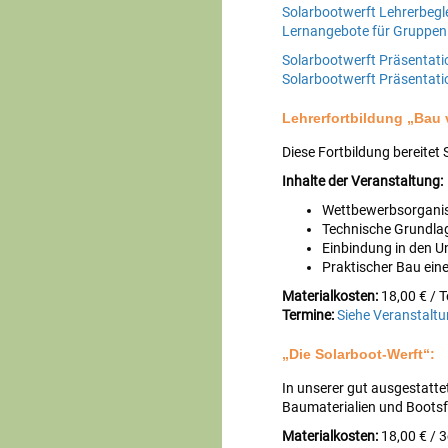
Solarbootwerft Lehrerbegle
Lernangebote für Gruppen
Solarbootwerft Präsentatio
Solarbootwerft Präsentatio
Lehrerfortbildung „Bau
Diese Fortbildung bereitet 
Inhalte der Veranstaltung:
Wettbewerbsorganis
Technische Grundla
Einbindung in den Un
Praktischer Bau ein
Materialkosten:
18,00 € / 
Termine:
Siehe Veranstalt
„Die Solarboot-Werft“:
In unserer gut ausgestatte
Baumaterialien und Bootsf
Materialkosten:
18,00 € / 