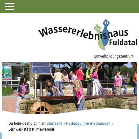
Du befindest dich hier:
Startseite
»
PädagoginnenPädagogen
»
Lernwerkstatt Klimawandel