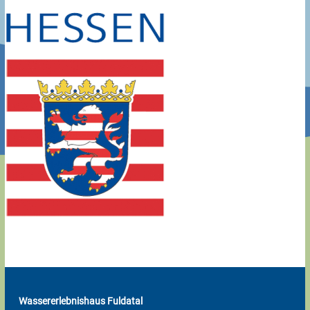
Wassererlebnishaus Fuldatal