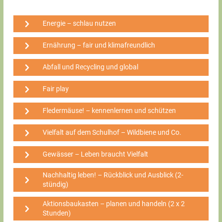
Energie – schlau nutzen
Ernährung – fair und klimafreundlich
Abfall und Recycling und global
Fair play
Fledermäuse! – kennenlernen und schützen
Vielfalt auf dem Schulhof – Wildbiene und Co.
Gewässer – Leben braucht Vielfalt
Nachhaltig leben! – Rückblick und Ausblick (2-
stündig)
Aktionsbaukasten – planen und handeln (2 x 2
Stunden)