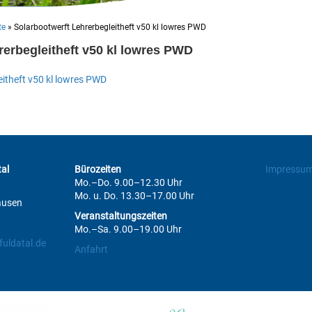
te
»
Solarbootwerft Lehrerbegleitheft v50 kl lowres PWD
rerbegleitheft v50 kl lowres PWD
itheft v50 kl lowres PWD
al
Bürozeiten
Impressu
Mo.–Do. 9.00–12.30 Uhr
Mo. u. Do. 13.30–17.00 Uhr
ausen
Veranstaltungszeiten
Mo.–Sa. 9.00–19.00 Uhr
uldatal.de
Anfahrt