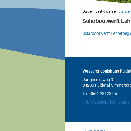
Du befindest dich hier:
Startsei
Solarbootwerft Leh
Solarbootwerft Lehrerbegle
Wassererlebnishaus Fuldat
Junghecksweg 9
34233 Fuldatal-Simmersh
Tel. 0561 981234-6
info@wassererlebnishaus-f