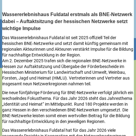
Wassererlebnishaus Fuldatal erstmals als BNE‑Netzwerk
dabei – Auftaktsitzung der hessischen Netzwerke setzt
wichtige Impulse
Das Wassererlebnishaus Fuldatal ist seit 2025 offiziell Teil der
hessischen BNE‑Netzwerke und setzt damit künftig gemeinsam mit
regionalen Akteurinnen und Akteuren verstärkt Impulse für die Bildung
für nachhaltige Entwicklung in der Region.
Am 2. Dezember 2025 trafen sich die regionalen BNE‑Netzwerke in
Hessen zur Auftaktsitzung und Übergabe der Förderbescheide im
Hessischen Ministerium für Landwirtschaft und Umwelt, Weinbau,
Forsten, Jagd und Heimat (HMLU). Vertreterinnen und Vertreter aus
insgesamt neun Netzwerkregionen nahmen teil.
Die neue fünfjährige Förderung für BNE-Netzwerke verfolgt jährlich ein
wechselndes Fokusthema. Für das Jahr 2026 steht das Jahresthema
„Identität und Heimat“ im Mittelpunkt. Rund 180 Projekte werden in
ganz Hessen in den verschiedenen BNE-Netzwerken umgesetzt. Die
BNE-Netzwerke leisten somit einen wertvollen Beitrag für die Bildung
für nachhaltige Entwicklung in den jeweiligen Regionen.
Das Wassererlebnishaus Fuldatal hat für das Jahr 2026 viele
spannende Projekte in Kooperation mit den Netzwerkpartnerinnen-