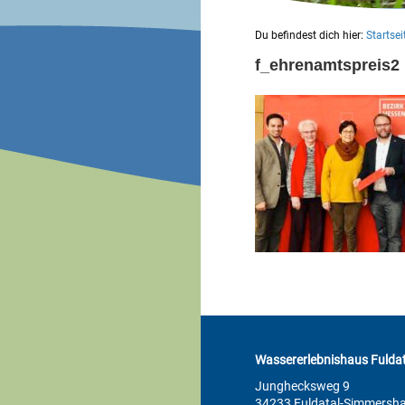
Du befindest dich hier:
Startsei
f_ehrenamtspreis2
Wassererlebnishaus Fuldat
Junghecksweg 9
34233 Fuldatal-Simmersh