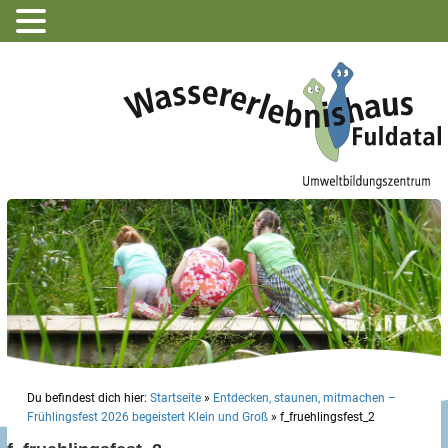
Du befindest dich hier:
Startseite
»
Entdecken, staunen, mitmachen –
Frühlingsfest 2026 begeistert Klein und Groß
»
f_fruehlingsfest_2