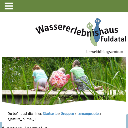
Du befindest dich hier:
Startseite
»
Gruppen
»
Lernangebote
»
f_nature_journal_1