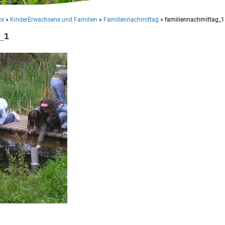
te
»
KinderErwachsene und Familien
»
Familiennachmittag
»
familiennachmittag_1
_1