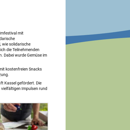
mfestival mit
idarische
, wie solidarische
ich die Teilnehmenden
den. Dabei wurde Gemüse im
 mit kostenfreien Snacks
zung.
t Kassel gefördert. Die
vielfältigen Impulsen rund