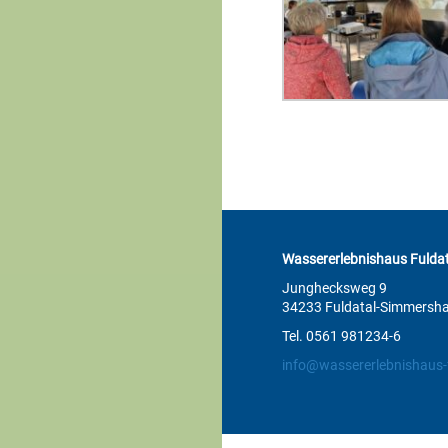
Wassererlebnishaus Fuldat
Junghecksweg 9
34233 Fuldatal-Simmersh
Tel. 0561 981234-6
info@wassererlebnishaus-f