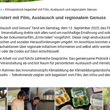
te
»
Klimapicknick begeistert mit Film, Austausch und regionalem Genuss
istert mit Film, Austausch und regionalem Genuss
stausch und Genuss“ fand am Samstag, dem 13. September 2025, das Fil
er Veranstaltung drehte sich alles rund um nachhaltige Ernährung und sol
e der Dokumentarfilm „Ernte teilen“ vorgeführt. Dieser zeigt eindrucksvoll
ischen und sozialen Herausforderungen umgeht. Im Anschluss konnten s
chaktionen über regionale Initiativen informieren und selbst aktiv wer
oder die Codes auf Eiern entschlüsselt.
ihre Arbeit vor und führte zahlreiche Gespräche. Das gemeinsame Picknick
 Veranstaltung ab und bot Raum für persönlichen Austausch und Vernet
m Rahmen des Innovationstopfs Klimabildung der Klimabildungslandschaf
tiv – Teilnehmende zeigten sich begeistert vom Film, den Infos und den 