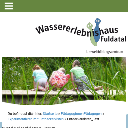
Du befindest dich hier:
Startseite
»
PädagoginnenPädagogen
»
Experimentieren mit Entdeckerkisten
»
Entdeckerkisten_Text