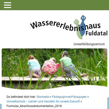
Du befindest dich hier:
Startseite
»
PädagoginnenPädagogen
»
Umweltschule – Lernen und Handeln für unsere Zukunft
»
Formular_Abschlussdokumentation_2018