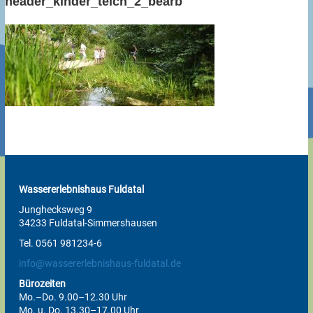
header_kinder_teich_2_bearb
Wassererlebnishaus Fuldatal
Junghecksweg 9
34233 Fuldatal-Simmershausen
Tel. 0561 981234-6
info@wassererlebnishaus-fuldatal.de
Bürozeiten
Mo.–Do. 9.00–12.30 Uhr
Mo. u. Do. 13.30–17.00 Uhr