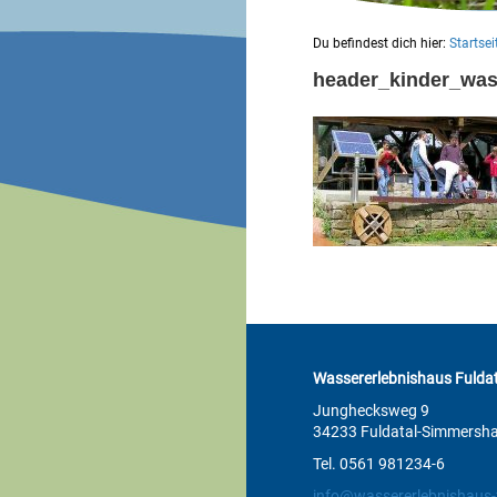
Du befindest dich hier:
Startsei
header_kinder_wa
Wassererlebnishaus Fuldat
Junghecksweg 9
34233 Fuldatal-Simmersh
Tel. 0561 981234-6
info@wassererlebnishaus-f