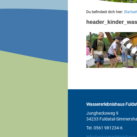
Du befindest dich hier:
Startsei
header_kinder_wa
Wassererlebnishaus Fuldat
Junghecksweg 9
34233 Fuldatal-Simmersh
Tel. 0561 981234-6
info@wassererlebnishaus-f