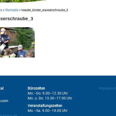
te
»
Startseite
»
header_kinder_wasserschraube_3
sserschraube_3
al
Bürozeiten
Impressu
Mo.–Do. 9.00–12.30 Uhr
Mo. u. Do. 13.30–17.00 Uhr
ausen
Veranstaltungszeiten
Mo.–Sa. 9.00–19.00 Uhr
uldatal.de