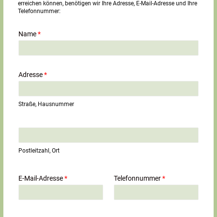
erreichen können, benötigen wir Ihre Adresse, E-Mail-Adresse und Ihre
Telefonnummer:
Name
*
Adresse
*
Straße, Hausnummer
E
i
n
Postleitzahl, Ort
z
e
i
E-Mail-Adresse
*
Telefonnummer
*
l
i
g
e