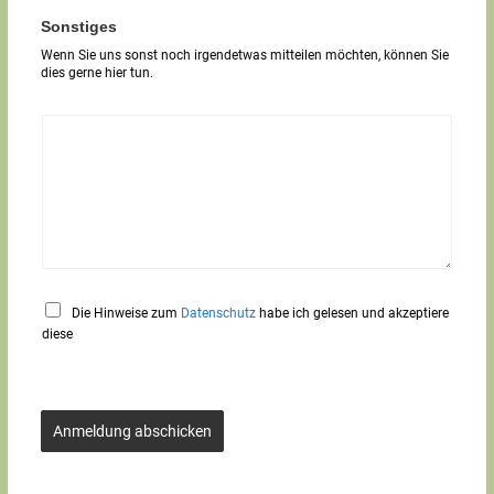
r
T
Sonstiges
e
Wenn Sie uns sonst noch irgendetwas mitteilen möchten, können Sie
x
dies gerne hier tun.
t
*
Die Hinweise zum
Datenschutz
habe ich gelesen und akzeptiere
diese
Anmeldung abschicken