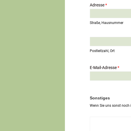
Adresse
*
Straße, Hausnummer
E
i
n
Postleitzahl, Ort
z
e
i
E-Mail-Adresse
*
l
i
g
e
r
T
Sonstiges
e
Wenn Sie uns sonst noch i
x
t
*