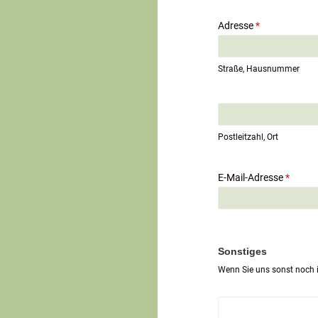
Adresse
*
Straße, Hausnummer
E
i
n
Postleitzahl, Ort
z
e
i
E-Mail-Adresse
*
l
i
g
e
r
T
Sonstiges
e
Wenn Sie uns sonst noch i
x
t
*