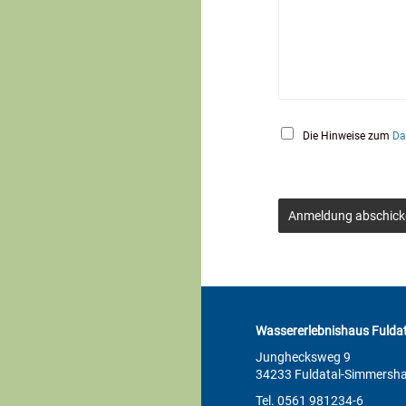
Die Hinweise zum
Da
Anmeldung abschick
Wassererlebnishaus Fuldat
Junghecksweg 9
34233 Fuldatal-Simmersh
Tel. 0561 981234-6