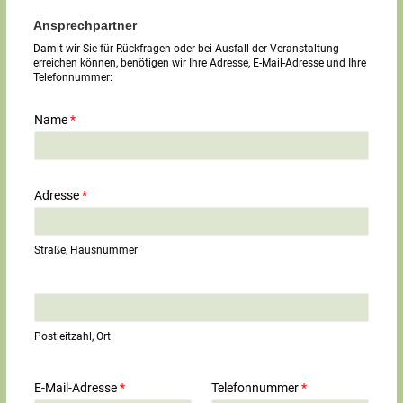
Ansprechpartner
Damit wir Sie für Rückfragen oder bei Ausfall der Veranstaltung
erreichen können, benötigen wir Ihre Adresse, E-Mail-Adresse und Ihre
Telefonnummer:
Name
*
Adresse
*
Straße, Hausnummer
E
i
n
Postleitzahl, Ort
z
e
i
E-Mail-Adresse
*
Telefonnummer
*
l