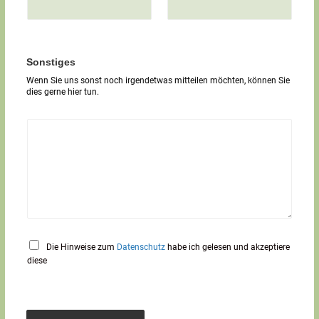
i
g
e
r
T
Sonstiges
e
Wenn Sie uns sonst noch irgendetwas mitteilen möchten, können Sie
x
dies gerne hier tun.
t
*
Die Hinweise zum
Datenschutz
habe ich gelesen und akzeptiere
diese