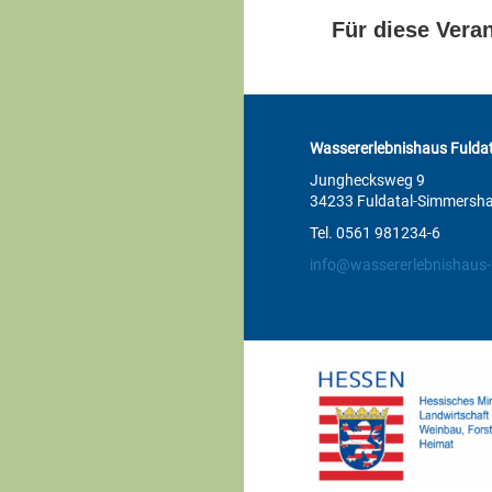
Für diese Veran
Wassererlebnishaus Fuldat
Junghecksweg 9
34233 Fuldatal-Simmersh
Tel. 0561 981234-6
info@wassererlebnishaus-f