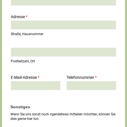
Adresse
*
Straße, Hausnummer
E
i
n
Postleitzahl, Ort
z
e
i
E-Mail-Adresse
*
Telefonnummer
*
l
i
g
e
r
T
Sonstiges
e
Wenn Sie uns sonst noch irgendetwas mitteilen möchten, können Sie
x
dies gerne hier tun.
t
*