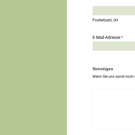
E
i
n
Postleitzahl, Ort
z
e
i
E-Mail-Adresse
*
l
i
g
e
r
T
Sonstiges
e
Wenn Sie uns sonst noch i
x
t
*