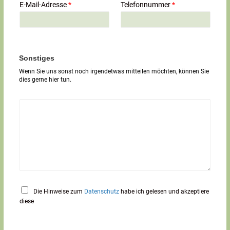
i
E-Mail-Adresse
*
Telefonnummer
*
l
i
g
e
r
T
Sonstiges
e
Wenn Sie uns sonst noch irgendetwas mitteilen möchten, können Sie
x
dies gerne hier tun.
t
*
Die Hinweise zum
Datenschutz
habe ich gelesen und akzeptiere
diese