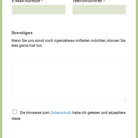
E-Mail-Adresse
*
Telefonnummer
*
l
i
g
e
r
T
Sonstiges
e
Wenn Sie uns sonst noch irgendetwas mitteilen möchten, können Sie
x
dies gerne hier tun.
t
*
Die Hinweise zum
Datenschutz
habe ich gelesen und akzeptiere
diese