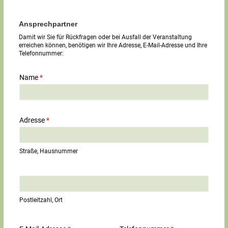
Ansprechpartner
Damit wir Sie für Rückfragen oder bei Ausfall der Veranstaltung
erreichen können, benötigen wir Ihre Adresse, E-Mail-Adresse und Ihre
Telefonnummer:
Name
*
Adresse
*
Straße, Hausnummer
E
i
n
Postleitzahl, Ort
z
e
i