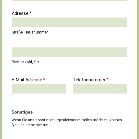
Adresse
*
Straße, Hausnummer
E
i
n
Postleitzahl, Ort
z
e
i
E-Mail-Adresse
*
Telefonnummer
*
l
i
g
e
r
T
Sonstiges
e
Wenn Sie uns sonst noch irgendetwas mitteilen möchten, können
x
Sie dies gerne hier tun.
t
*