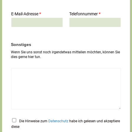
z
e
i
E-Mail-Adresse
*
Telefonnummer
*
l
i
g
e
r
T
Sonstiges
e
Wenn Sie uns sonst noch irgendetwas mitteilen möchten, können Sie
x
dies gerne hier tun.
t
*
Die Hinweise zum
Datenschutz
habe ich gelesen und akzeptiere
diese