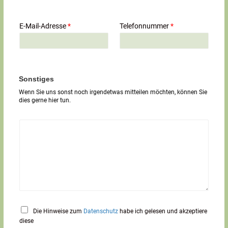
z
e
i
E-Mail-Adresse
*
Telefonnummer
*
l
i
g
e
r
T
Sonstiges
e
Wenn Sie uns sonst noch irgendetwas mitteilen möchten, können Sie
x
dies gerne hier tun.
t
*
Die Hinweise zum
Datenschutz
habe ich gelesen und akzeptiere
diese