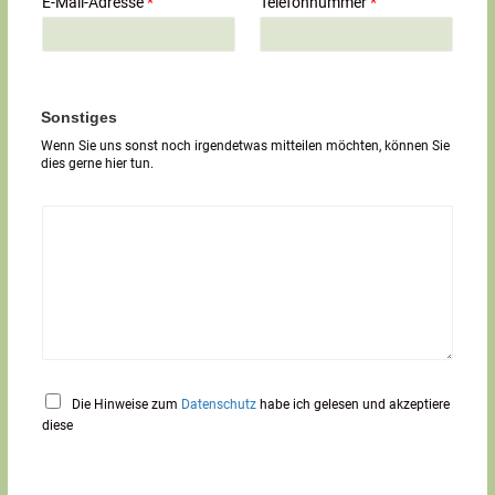
E-Mail-Adresse
*
Telefonnummer
*
l
i
g
e
r
T
Sonstiges
e
Wenn Sie uns sonst noch irgendetwas mitteilen möchten, können Sie
x
dies gerne hier tun.
t
*
Die Hinweise zum
Datenschutz
habe ich gelesen und akzeptiere
diese