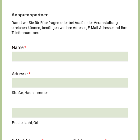
Ansprechpartner
Damit wir Sie für Rückfragen oder bei Ausfall der Veranstaltung
erreichen können, benötigen wir Ihre Adresse, E-Mail-Adresse und Ihre
Telefonnummer:
Name
*
Adresse
*
Straße, Hausnummer
E
i
n
Postleitzahl, Ort
z
e
i