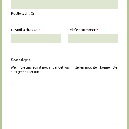
E
i
n
Postleitzahl, Ort
z
e
i
E-Mail-Adresse
*
Telefonnummer
*
l
i
g
e
r
T
Sonstiges
e
Wenn Sie uns sonst noch irgendetwas mitteilen möchten, können Sie
x
dies gerne hier tun.
t
*