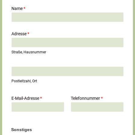
Name
*
Adresse
*
Straße, Hausnummer
E
i
n
Postleitzahl, Ort
z
e
i
E-Mail-Adresse
*
Telefonnummer
*
l
i
g
e
r
T
Sonstiges
e