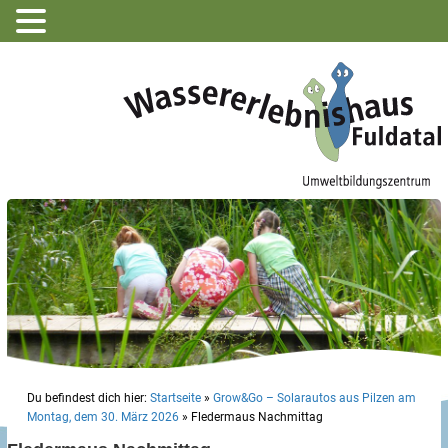
Du befindest dich hier:
Startseite
»
Grow&Go – Solarautos aus Pilzen am
Montag, dem 30. März 2026
»
Fledermaus Nachmittag