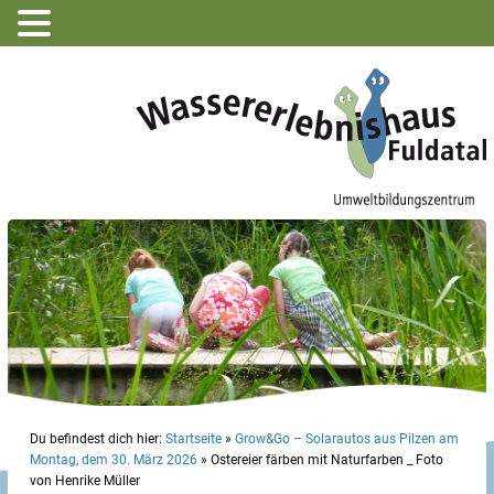
Du befindest dich hier:
Startseite
»
Grow&Go – Solarautos aus Pilzen am
Montag, dem 30. März 2026
»
Ostereier färben mit Naturfarben _ Foto
von Henrike Müller