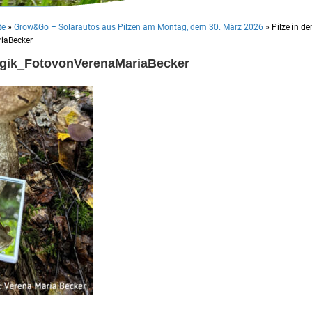
te
»
Grow&Go – Solarautos aus Pilzen am Montag, dem 30. März 2026
»
Pilze in de
iaBecker
gogik_FotovonVerenaMariaBecker