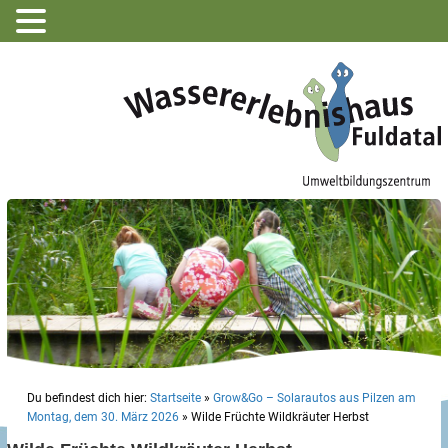
Du befindest dich hier:
Startseite
»
Grow&Go – Solarautos aus Pilzen am
Montag, dem 30. März 2026
»
Wilde Früchte Wildkräuter Herbst