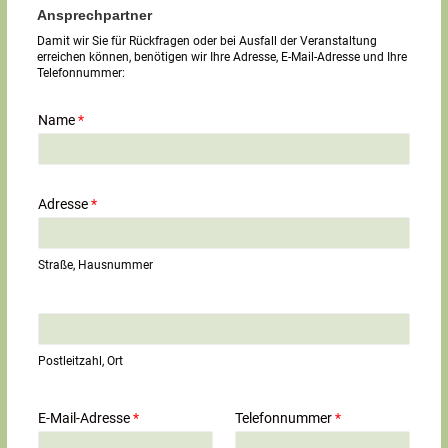
Ansprechpartner
Damit wir Sie für Rückfragen oder bei Ausfall der Veranstaltung
erreichen können, benötigen wir Ihre Adresse, E-Mail-Adresse und Ihre
Telefonnummer:
Name
*
Adresse
*
Straße, Hausnummer
E
i
n
Postleitzahl, Ort
z
e
i
E-Mail-Adresse
*
Telefonnummer
*
l
i