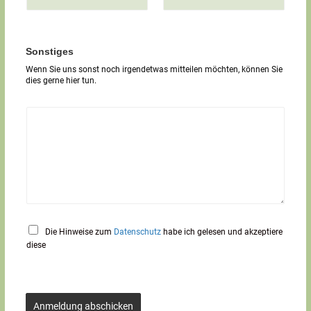
g
e
r
T
Sonstiges
e
Wenn Sie uns sonst noch irgendetwas mitteilen möchten, können Sie
x
dies gerne hier tun.
t
*
Die Hinweise zum
Datenschutz
habe ich gelesen und akzeptiere
diese
Anmeldung abschicken