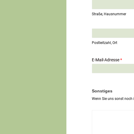
Straße, Hausnummer
E
i
n
Postleitzahl, Ort
z
e
i
E-Mail-Adresse
*
l
i
g
e
r
T
Sonstiges
e
Wenn Sie uns sonst noch i
x
t
*