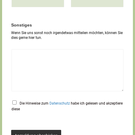
i
g
e
r
T
Sonstiges
e
Wenn Sie uns sonst noch irgendetwas mitteilen möchten, können Sie
x
dies gerne hier tun.
t
*
Die Hinweise zum
Datenschutz
habe ich gelesen und akzeptiere
diese