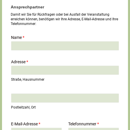
Ansprechpartner
Damit wir Sie für Rückfragen oder bei Ausfall der Veranstaltung
erreichen können, benötigen wir Ihre Adresse, E-Mail-Adresse und Ihre
Telefonnummer:
Name
*
Adresse
*
Straße, Hausnummer
E
i
n
Postleitzahl, Ort
z
e
i
E-Mail-Adresse
*
Telefonnummer
*
l