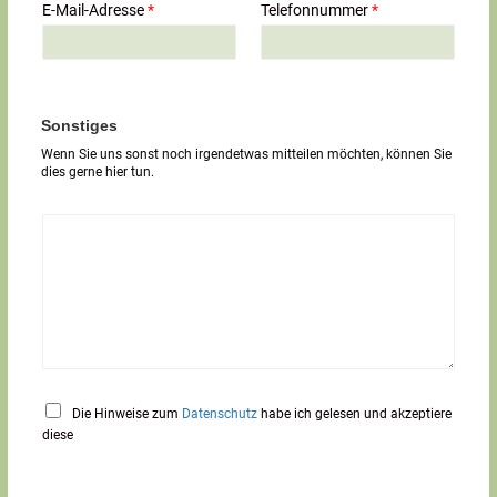
i
E-Mail-Adresse
*
Telefonnummer
*
l
i
g
e
r
T
Sonstiges
e
Wenn Sie uns sonst noch irgendetwas mitteilen möchten, können Sie
x
dies gerne hier tun.
t
*
Die Hinweise zum
Datenschutz
habe ich gelesen und akzeptiere
diese