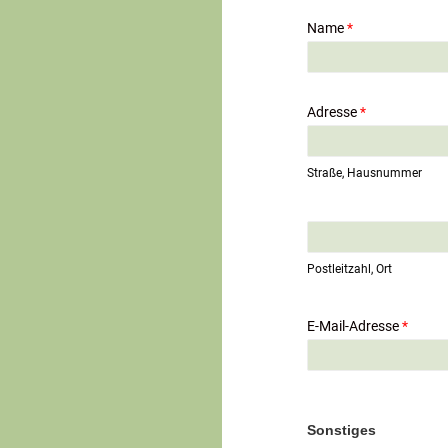
Name
*
Adresse
*
Straße, Hausnummer
E
i
n
Postleitzahl, Ort
z
e
i
E-Mail-Adresse
*
l
i
g
e
r
T
Sonstiges
e