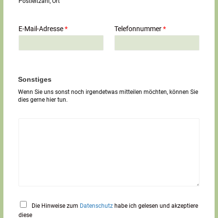
Postleitzahl, Ort
z
e
i
E-Mail-Adresse
*
Telefonnummer
*
l
i
g
e
r
T
Sonstiges
e
Wenn Sie uns sonst noch irgendetwas mitteilen möchten, können Sie
x
dies gerne hier tun.
t
*
Die Hinweise zum
Datenschutz
habe ich gelesen und akzeptiere
diese