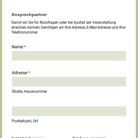
Ansprechpartner
Damit wir Sie für Rückfragen oder bei Ausfall der Veranstaltung
erreichen können, benötigen wir Ihre Adresse, E-Mail-Adresse und Ihre
Telefonnummer:
Name
*
Adresse
*
Straße, Hausnummer
E
i
n
Postleitzahl, Ort
z
e
i