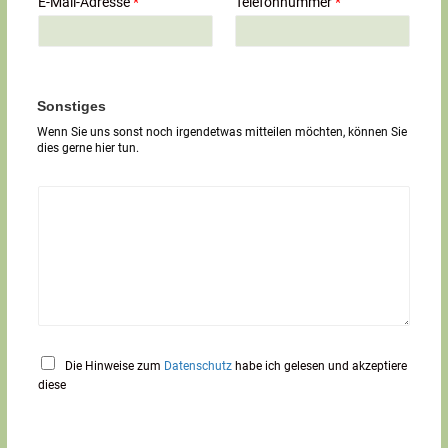
E-Mail-Adresse
*
Telefonnummer
*
l
i
g
e
r
T
Sonstiges
e
Wenn Sie uns sonst noch irgendetwas mitteilen möchten, können Sie
x
dies gerne hier tun.
t
*
Die Hinweise zum
Datenschutz
habe ich gelesen und akzeptiere
diese