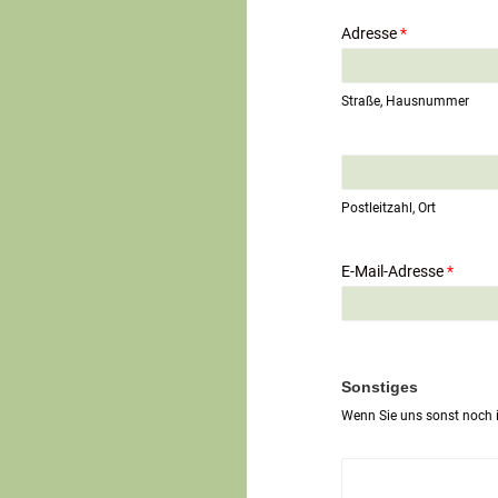
Adresse
*
Straße, Hausnummer
E
i
n
Postleitzahl, Ort
z
e
i
E-Mail-Adresse
*
l
i
g
e
r
T
Sonstiges
e
Wenn Sie uns sonst noch i
x
t
*