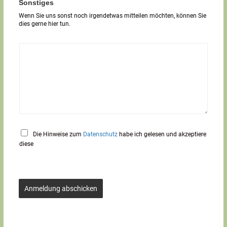
T
Sonstiges
e
Wenn Sie uns sonst noch irgendetwas mitteilen möchten, können Sie
x
dies gerne hier tun.
t
*
Die Hinweise zum
Datenschutz
habe ich gelesen und akzeptiere
diese
Anmeldung abschicken