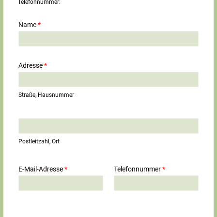
Telefonnummer:
Name
*
Adresse
*
Straße, Hausnummer
E
i
n
Postleitzahl, Ort
z
e
i
E-Mail-Adresse
*
Telefonnummer
*
l
i
g
e
r