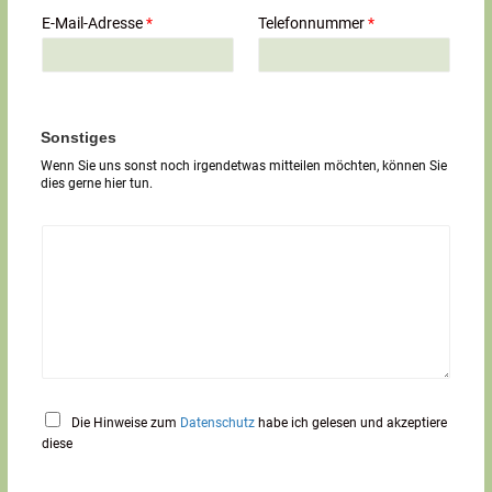
i
E-Mail-Adresse
*
Telefonnummer
*
l
i
g
e
r
T
Sonstiges
e
Wenn Sie uns sonst noch irgendetwas mitteilen möchten, können Sie
x
dies gerne hier tun.
t
*
Die Hinweise zum
Datenschutz
habe ich gelesen und akzeptiere
diese