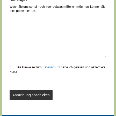
e
Wenn Sie uns sonst noch irgendetwas mitteilen möchten, können Sie
x
dies gerne hier tun.
t
*
Die Hinweise zum
Datenschutz
habe ich gelesen und akzeptiere
diese
Anmeldung abschicken