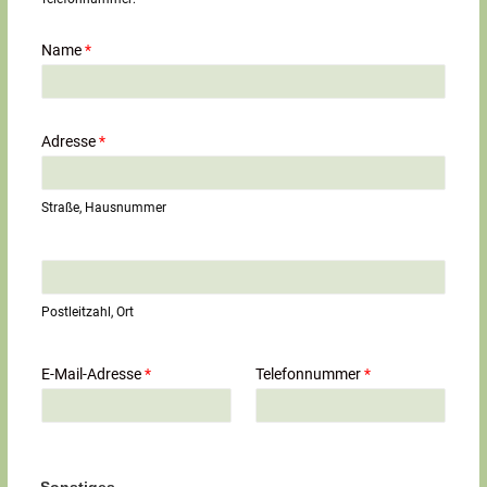
Name
*
Adresse
*
Straße, Hausnummer
E
i
n
Postleitzahl, Ort
z
e
i
E-Mail-Adresse
*
Telefonnummer
*
l
i
g
e
r
T
Sonstiges