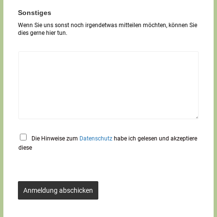
r
T
Sonstiges
e
Wenn Sie uns sonst noch irgendetwas mitteilen möchten, können Sie
x
dies gerne hier tun.
t
*
Die Hinweise zum
Datenschutz
habe ich gelesen und akzeptiere
diese
Anmeldung abschicken