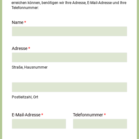
erreichen können, benötigen wir Ihre Adresse, E-Mail-Adresse und Ihre
Telefonnummer:
Name
*
Adresse
*
Straße, Hausnummer
E
i
n
Postleitzahl, Ort
z
e
i
E-Mail-Adresse
*
Telefonnummer
*
l
i
g
e