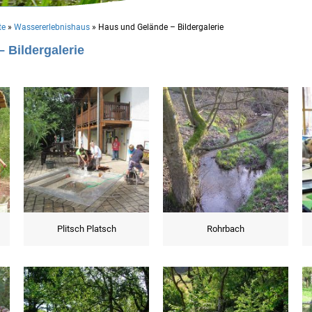
te
»
Wassererlebnishaus
»
Haus und Gelände – Bildergalerie
 Bildergalerie
Plitsch Platsch
Rohrbach