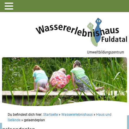
Du befindest dich hier:
Startseite
»
Wassererlebnishaus
»
Haus und
Gelände
»
gelaendeplan